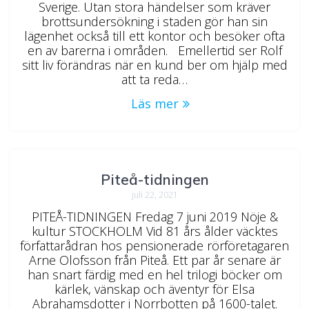
Sverige. Utan stora händelser som kräver
brottsundersökning i staden gör han sin
lägenhet också till ett kontor och besöker ofta
en av barerna i områden. Emellertid ser Rolf
sitt liv förändras när en kund ber om hjälp med
att ta reda…
Läs mer
Piteå-tidningen
juli 22, 2021
PITEÅ-TIDNINGEN Fredag 7 juni 2019 Nöje &
kultur STOCKHOLM Vid 81 års ålder väcktes
författarådran hos pensionerade rörföretagaren
Arne Olofsson från Piteå. Ett par år senare är
han snart färdig med en hel trilogi böcker om
kärlek, vänskap och äventyr för Elsa
Abrahamsdotter i Norrbotten på 1600-talet.